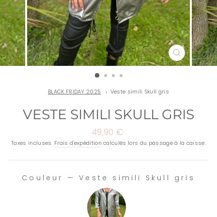
FERMER
(ESC)
BLACK FRIDAY 2025
Veste simili Skull gris
VESTE SIMILI SKULL GRIS
Prix
49,90 €
régulier
Taxes incluses.
Frais d'expédition
calculés lors du passage à la caisse.
Couleur
—
Veste simili Skull gris
COULEUR