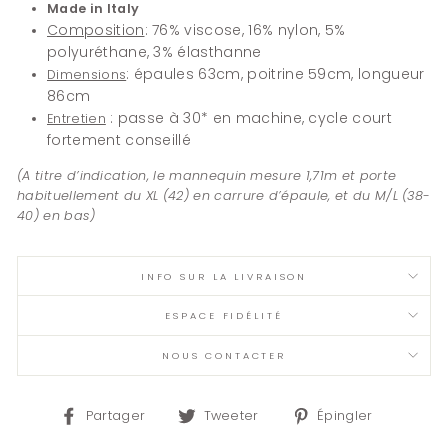
Made in Italy
Composition
: 76% viscose, 16% nylon, 5%
polyuréthane, 3% élasthanne
: épaules 63cm, poitrine 59c
m, longueur
Dimensions
86cm
: passe à 30* en machine, cycle court
Entretien
fortement conseillé
(A titre d’indication, le mannequin mesure 1,71m et porte
habituellement du XL (42) en carrure d’épaule, et du M/L (38-
40) en bas)
INFO SUR LA LIVRAISON
ESPACE FIDÉLITÉ
NOUS CONTACTER
Partager
Tweeter
Épingler
Partager
Tweeter
Épingler