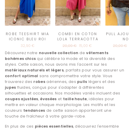
ROBE TEESHIRT MIA
COMBI EN COTON
PULL AJOU
ICONIC BLEU ROI
LOLA TERRACOTTA
NO
32,90 €
Prix
20,00 €
Prix
15,00 €
Prix
20,00 €
régulier
réduit
régulier
Découvrez notre
nouvelle collection
de
vêtements
bohèmes chics
qui célèbre la mode et la diversité des
styles. Cette saison, nous avons mis l'accent sur les
matériaux naturels et légers
, parfaits pour vous assurer un
confort optimal
sans compromettre votre style. Vous
trouverez des
robes
aériennes, des
pulls
légers et des
jupes
fluides, conçus pour s'adapter à différentes
silhouettes et occasions. Nos modèles variés incluent des
coupes ajustées
,
évasées
et
taille haute
, idéales pour
mettre en valeur chaque morphologie. Les motifs et les
couleurs
tendances
de cette saison apporteront une
touche de fraîcheur à votre garde-robe.
En plus de ces
pièces essentielles
, découvrez l'ensemble