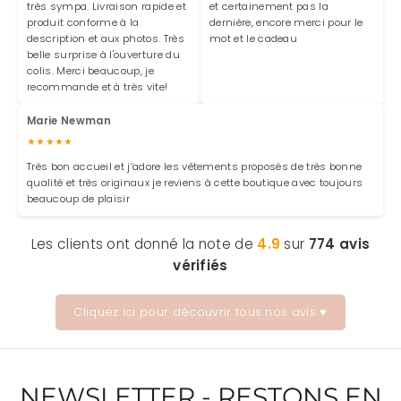
très sympa. Livraison rapide et
et certainement pas la
produit conforme à la
dernière, encore merci pour le
description et aux photos. Très
mot et le cadeau
belle surprise à l'ouverture du
colis. Merci beaucoup, je
recommande et à très vite!
Marie Newman
★★★★★
Très bon accueil et j’adore les vêtements proposés de très bonne
qualité et très originaux je reviens à cette boutique avec toujours
beaucoup de plaisir
Les clients ont donné la note de
4.9
sur
774 avis
vérifiés
Cliquez ici pour découvrir tous nos avis ♥
NEWSLETTER - RESTONS EN