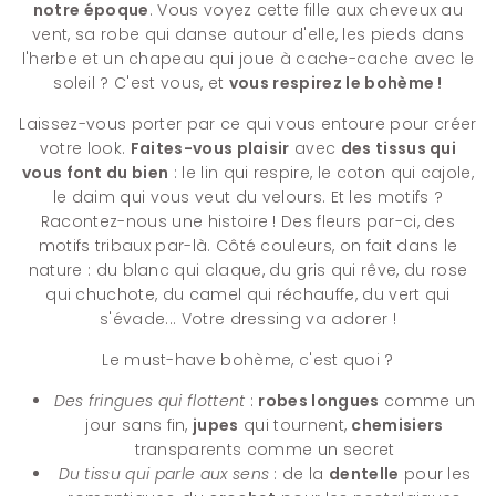
notre époque
. Vous voyez cette fille aux cheveux au
vent, sa robe qui danse autour d'elle, les pieds dans
l'herbe et un chapeau qui joue à cache-cache avec le
soleil ? C'est vous, et
vous respirez le bohème !
Laissez-vous porter par ce qui vous entoure pour créer
votre look.
Faites-vous plaisir
avec
des tissus qui
vous font du bien
: le lin qui respire, le coton qui cajole,
le daim qui vous veut du velours. Et les motifs ?
Racontez-nous une histoire ! Des fleurs par-ci, des
motifs tribaux par-là. Côté couleurs, on fait dans le
nature : du blanc qui claque, du gris qui rêve, du rose
qui chuchote, du camel qui réchauffe, du vert qui
s'évade... Votre dressing va adorer !
Le must-have bohème, c'est quoi ?
Des fringues qui flottent
:
robes longues
comme un
jour sans fin,
jupes
qui tournent,
chemisiers
transparents comme un secret
Du tissu qui parle aux sens
: de la
dentelle
pour les