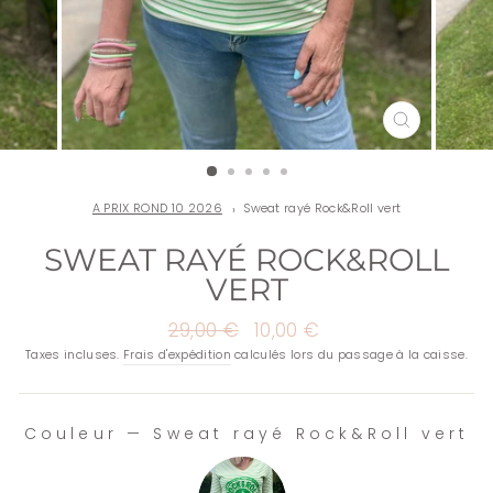
FERMER
(ESC)
A PRIX ROND 10 2026
Sweat rayé Rock&Roll vert
SWEAT RAYÉ ROCK&ROLL
VERT
Prix
29,00 €
Prix
10,00 €
régulier
réduit
Taxes incluses.
Frais d'expédition
calculés lors du passage à la caisse.
Couleur
—
Sweat rayé Rock&Roll vert
COULEUR