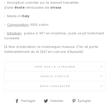
- Inscription colorée sur le devant travaillée
d'une
étoile
réhaussée de
strass
- Made in
Italy
-
Composition:
100% coton
-
Entretien
: passe à 30* en machine, cycle court fortement
conseillé
(A titre d’indication, le mannequin mesure 1,71m et porte
habituellement du XL (42) en carrure d’épaule)
INFO SUR LA LIVRAISON
ESPACE FIDÉLITÉ
NOUS CONTACTER
Partager
Tweeter
Épingler
Partager
Tweeter
Épingler