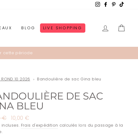
Instagram
Facebook
Pinterest
TikTok
SE CONNE
PANI
EAUX
BLOG
LIVE SHOPPING
r cette période
X ROND 10 2026
Bandoulière de sac Gina bleu
ANDOULIÈRE DE SAC
INA BLEU
0 €
Prix
10,00 €
ier
réduit
 incluses.
Frais d'expédition
calculés lors du passage à la
e.