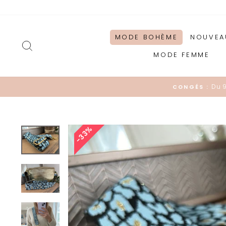
Passer
au
contenu
MODE BOHÈME
NOUVEA
RECHERCHER
MODE FEMME
Du 
CONGÉS :
33%