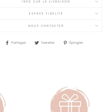
INFO SUR LA LIVRAISON
ESPACE FIDÉLITÉ
NOUS CONTACTER
Partager
Tweeter
Épingler
Partager
Tweeter
Épingler
sur
sur
sur
Facebook
Twitter
Pinterest