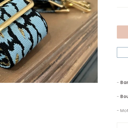
-
Ba
-
Bou
- Mot